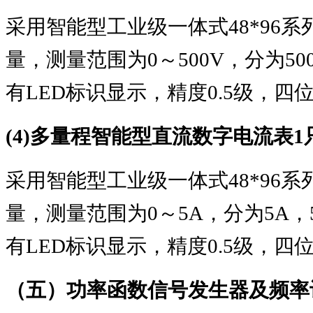
采用智能型工业级一体式
48*96
系
量，测量范围为
0
～
500V
，分为
50
有
LED
标识显示，精度
0.5
级，四
(4)
多量程智能型直流数字电流表
1
采用智能型工业级一体式
48*96
系
量，测量范围为
0
～
5A
，分为
5A
，
有
LED
标识显示，精度
0.5
级，四
（五）功率函数信号发生器及频率