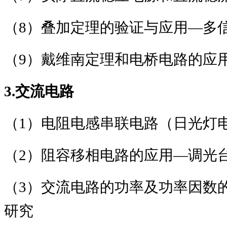
（
8
）叠加定理的验证与应用
―
多
（
9
）戴维南定理和电桥电路的应
3.
交流电路
（
1
）电阻电感串联电路（日光灯
（
2
）阻容移相电路的应用
―
调光
（
3
）交流电路的功率及功率因数
研究