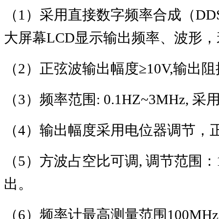
（
1
）采用直接数字频率合成（
DD
大屏幕
LCD
显示输出频率、波形，
（
2
）正弦波输出幅度
≥10V,
输出阻
（
3
）频率范围
: 0.1HZ~3MHz,
采
（
4
）输出幅度采用电位器调节，
（
5
）方波占空比可调
,
调节范围：
出。
（
6
）频率计最高测量范围
100MHz