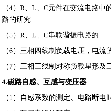
（
4
）
R
、
L
、
C
元件在交流电路中
路的研究
（
5
）
R
、
L
、
C
串联谐振电路的
（
6
）三相四线制负载电压，电流
（
7
）三相三线制对称负载星形及
4.
磁路自感、互感与变压器
（
1
）自感系数的测定、电路断电