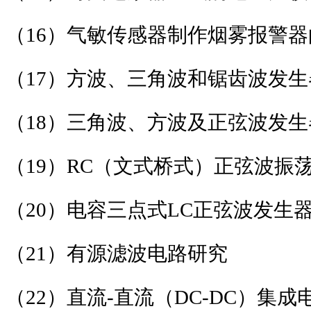
（
16
）气敏传感器制作烟雾报警器
（
17
）方波、三角波和锯齿波发生
（
18
）三角波、方波及正弦波发生
（
19
）
RC
（文式桥式）正弦波振
（
20
）电容三点式
LC
正弦波发生
（
21
）有源滤波电路研究
（
22
）直流
-
直流（
DC-DC
）集成