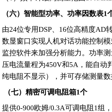
（六）智能型功率、功率因数表
1
由
24
位专用
DSP
、
16
位高精度
AD
数显窗口实现人机对话功能控制模
监控软件来加强分析能力。功率测
压电流量程为
450V
和
5A
，能自动
纯电阻不显示），并可存储测量数
（七）精密可调电阻箱
1
个
提供
0-900
欧姆
/0.3A
可调电阻
1
组