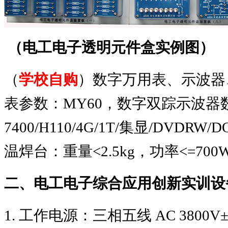
（电工电子透明元件盒实例图）
（
学校自购
）数字万用表、示波器
表参数：
MY60
，数字双踪示波器
7400/H110/4G/1T/
集显
/DVDRW/DO
温焊台：重量
<2.5kg
，功率
<=700
二、电工电子综合应用创新实训设
1.
工作电源：三相五线
AC 3800V±