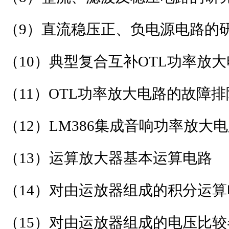
（
9
）直流稳压正、负电源电路的
（
10
）典型复合互补
OTL
功率放大
（
11
）
OTL
功率放大电路的故障排
（
12
）
LM386
集成音响功率放大电
（
13
）运算放大器基本运算电路
（
14
）对由运放器组成的积分运算
（
15
）对由运放器组成的电压比较