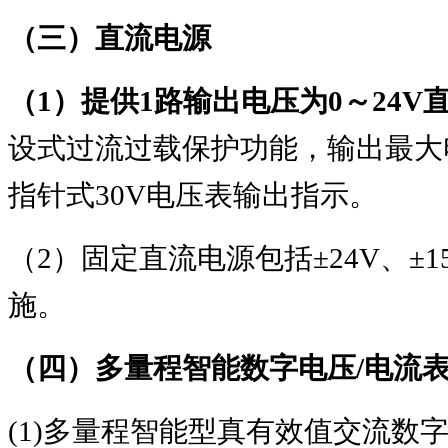
（三）直流电源
（
1
）提供
1
路输出电压为
0
～
24V
设式过流过载保护功能，输出最大
指针式
30V
电压表输出指示。
（
2
）固定直流电源包括
±24V
、
±1
施。
（四）多量程智能数字电压
/
电流
(1)
多量程智能型真有效值交流数