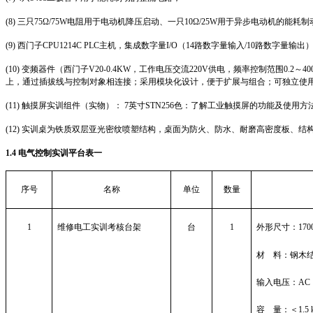
(8)
三只
75Ω/75W
电阻用于电动机降压启动、一只
10Ω/25W
用于异步电动机的能耗制
(9)
西门子
CPU1214C PLC
主机，集成数字量
I/O
（
14
路数字量输入
/10
路数字量输出
(10)
变频器件（西门子
V20-0.4KW
，工作电压交流
220V
供电，频率控制范围
0.2
～
40
上，通过插拔线与控制对象相连接；采用模块化设计，便于扩展与组合；可独立使
(11)
触摸屏实训组件（实物）：
7
英寸
STN256
色：了解工业触摸屏的功能及使用方
(12)
实训桌为铁质双层亚光密纹喷塑结构，桌面为防火、防水、耐磨高密度板、结
1.4
电气控制实训平台表一
序号
名称
单位
数量
1
维修电工实训考核台架
台
1
外形尺寸：
17
材
料：钢木
输入电压：
AC 
容
量：＜
1.5