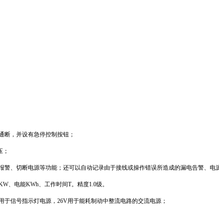
通断，并设有急停控制按钮；
压；
报警、切断电源等功能；还可以自动记录由于接线或操作错误所造成的漏电告警、电
KW
、电能
KWh
、工作时间
T
。精度
1.0
级。
用于信号指示灯电源，
26V
用于能耗制动中整流电路的交流电源；