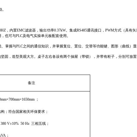
动。
）
0HZ
，内置
EMC
滤波器，输出功率
0.37kW
。集成
RS485
通讯接口，
PWM
方式（具有矢
用，也可与
PLC
及电气实操单元板配套使用。
法、掌握与
PLC
之间的通信知识，并掌握复位、置位、交替等功能键、图形（曲线）显
构坚固，造型美观大方。桌子左右各设有两个抽屉（带锁），并带有柜子，分别可放置
备注
00mm×700mm×1650mm
；
结构；符合国家相关环保要求；
380 V±10% 50 Hz
三相五线；
 kVA
；