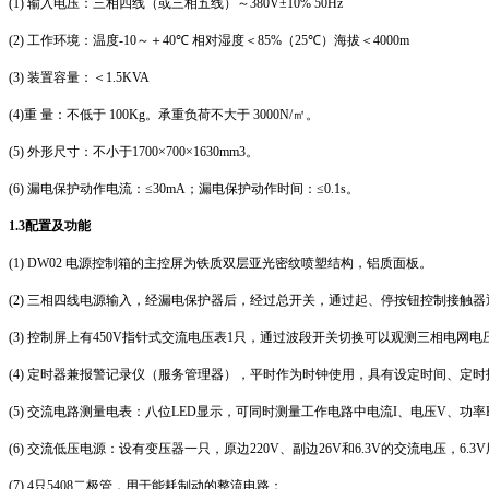
(1)
输入电压：三相四线（或三相五线）～
380V±10% 50Hz
(2)
工作环境：温度
-10
～＋
40℃
相对湿度＜
85%
（
25℃
）海拔＜
4000m
(3)
装置容量：＜
1.5KVA
(4)
重 量：不低于
100Kg
。承重负荷不大于
3000N/
㎡。
(5)
外形尺寸：不小于
1700×700×1630mm3
。
(6)
漏电保护动作电流：
≤30mA
；漏电保护动作时间：
≤0.1s
。
1.3
配置及功能
(1) DW02
电源控制箱的主控屏为铁质双层亚光密纹喷塑结构，铝质面板。
(2)
三相四线电源输入，经漏电保护器后，经过总开关，通过起、停按钮控制接触器
(3)
控制屏上有
450V
指针式交流电压表
1
只，通过波段开关切换可以观测三相电网电
(4)
定时器兼报警记录仪（服务管理器），平时作为时钟使用，具有设定时间、定时
(5)
交流电路测量电表：八位
LED
显示，可同时测量工作电路中电流
I
、电压
V
、功率
(6)
交流低压电源：设有变压器一只，原边
220V
、副边
26V
和
6.3V
的交流电压，
6.3V
(7) 4
只
5408
二极管，用于能耗制动的整流电路；