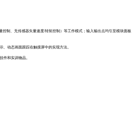
量控制、无传感器矢量速度
/
转矩控制）等工作模式；输入输出点均引至模块面板
示、动态画面跟踪在触摸屏中的实现方法。
挂件和实训物品。