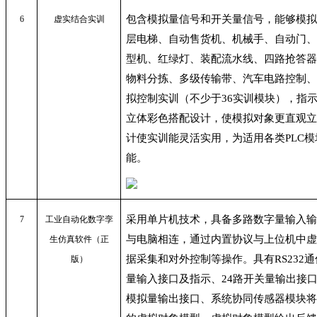
包含
模拟量信号和开关量信号，能够模
6
虚实结合实训
层电梯、自动售货机、机械手、自动门
型机、红绿灯、装配流水线、四路抢答
物料分拣、多级传输带、汽车电路控制
拟控制实训（不少于
36
实训模块），指
立体彩色搭配设计，使模拟对象更直观
计使实训能灵活实用，为适用各类
PLC
模
能。
采用单片机技术，具备多路数字量输入
7
工业自动化数字孪
与电脑相连，通过内置协议与上位机中
生仿真软件（正
据采集和对外控制等操作。具有
RS232
通
版）
量输入接口及指示、
24
路开关量输出接
模拟量输出接口、系统协同传感器模块