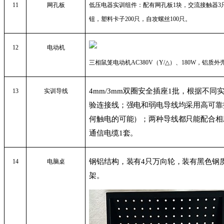
11
网孔板
低压电器实训组件：配有网孔板
1
块，交流接触器
3
钮，塑料卡子
200
只，自攻螺丝
100
只。
12
电动机
三相鼠笼电动机
AC380V
（
Y/
△）、
180W
，铝质外
4mm/3mm
双圈安全插座
1
批，
根据不同
13
实训导线
验连接线；强电和弱电导线均采用高可靠
何触电的可能）；两种导线都只能配合相
通信电缆
1
套。
钢铝结构，装有
4
只万向轮，装有黑色钢
14
电脑桌
架。