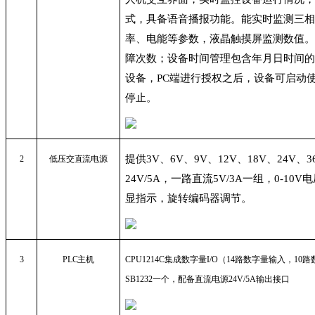
式，具备语音播报功能。能实时监测三
率、电能等参数，液晶触摸屏监测数值
障次数；设备时间管理包含年月日时间
设备，PC端进行授权之后，设备可启动
停止。
提供
3V
、
6V
、
9V
、
12V
、
18V
、
24V
、
3
2
低压交直流电源
24V/5A
，一路直流
5V/3A
一组，
0-10V
电
显指示，旋转编码器调节。
3
PLC
主机
CPU1214C集成数字量I/O（14路数字量输入，1
SB1232一个，配备直流电源24V/5A输出接口