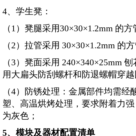
4
、学生凳：
（
1
）凳腿采用
30×30×1.2mm
的方
（
2
）拉管采用
30×30×1.2mm
的方
（
3
）凳面采用
240×340×25mm
刨
用大扁头防刮螺杆和防退螺帽穿越
（
4
）防锈处理：金属部件均需经
塑、高温烘烤处理，要求附着力强
为灰色；
5
、模块及器材配置清单