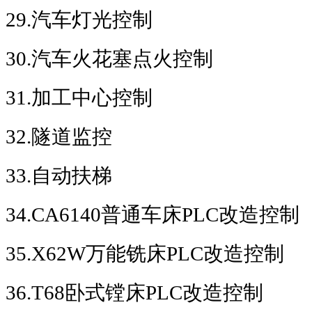
29.
汽车灯光控制
30.
汽车火花塞点火控制
31.
加工中心控制
32.
隧道监控
33.
自动扶梯
34.CA6140
普通车床
PLC
改造控制
35.X62W
万能铣床
PLC
改造控制
36.T68
卧式镗床
PLC
改造控制