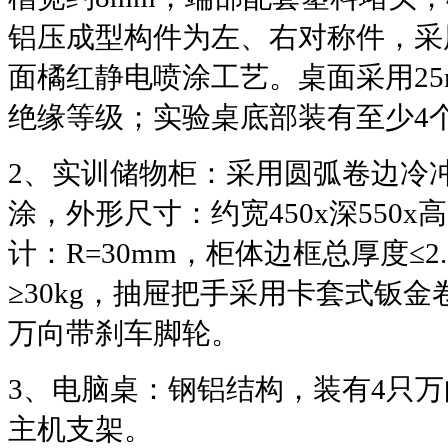
铝压成型构件为左、右对称件，采
面橘红静电喷涂工艺。桌面采用
2
绝缘等级；实验桌底部装有至少
4
2
、实训储物柜：采用圆弧卷边冷
涂，外形尺寸：约宽
450x
深
550x
高
计：
R=30mm
，柜体边框总厚度
≤2
≥30kg
，抽屉把手采用卡套式钣金
万向带刹车脚轮。
3
、电脑桌：钢铝结构，装有
4
只万
主机支架。