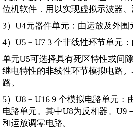
位机软件，用以实现虚拟示波器、
3
）
U4
元器件单元：由运放及外围
4
）
U5
－
U7 3
个非线性环节单元：
单元
U5
可选择具有死区特性或间
继电特性的非线性环节模拟电路。
路。
5
）
U8
－
U16 9
个模拟电路单元：
电路单元。其中
U8
为反相器。
U9
和运放调零电路。