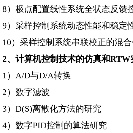
8
）极点配置线性系统全状态反馈
9
）采样控制系统动态性能和稳定
10
）采样控制系统串联校正的混合
2
、计算机控制技术的仿真和
RTW
1
）
A/D
与
D/A
转换
2
）数字滤波
3
）
D(S)
离散化方法的研究
4
）数字
PID
控制的算法研究