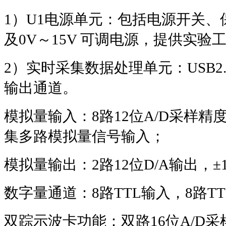
1
）
U1
电源单元：包括电源开关、
及
0V
～
15V
可调电源，提供实验
2
）实时采集数据处理单元：
USB2
输出通道。
模拟量输入：
8
路
12
位
A/D
采样精
集多路模拟量信号输入；
模拟量输出：
2
路
12
位
D/A
输出，
±
数字量通道：
8
路
TTL
输入，
8
路
TT
双踪示波卡功能：双路
16
位
A/D
采